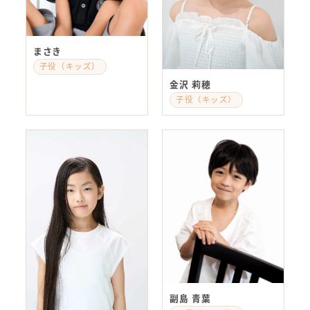
まさき
子役（キッズ）
金沢 莉穂
子役（キッズ）
副島 青葉