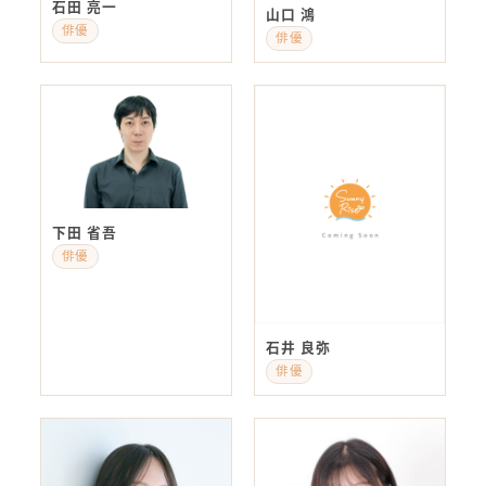
石田 亮一
山口 鴻
俳優
俳優
下田 省吾
俳優
石井 良弥
俳優